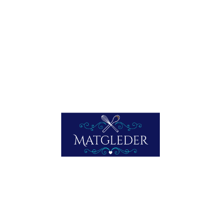
tomatsaus på flaske
olivenolje
hvitvin
borettaneløk i biter
hele hvitløkkløfter
salt og pepper
italiensk persille
baguette
Slik gjør du:
Vri av hodene og klørne på scampiene. Legg scampihalene
til side. Del opp borettaneløken og ha den i en kjele med
olivenolje. La den surre seg blank sammen med
hvitløkkløftene. Ha i tomatpurè og bland sammen. Ha i
hvitvin og kok inn litt før du har i tomatsausen fra flaske. Så
har du i hoder og klør og lar koke med. La alt småputre en
20 minutters tid. Sil av, og ta vare på løken og hvitløken.
Knus hodene i en potetpresse eller spätzlepresse.
Bland alt sammen, krydre med salt og pepper, ha i