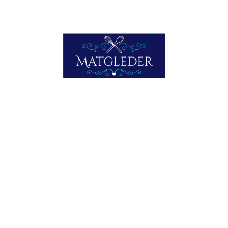
KANIN MED SCAMPI
Nesten surf and turf; med kanin istedenfor oksekjøtt, og
scampi, eller norsk sjøkreps som scampi er, fra havet.
Nydelig ble det!
LES MER HER