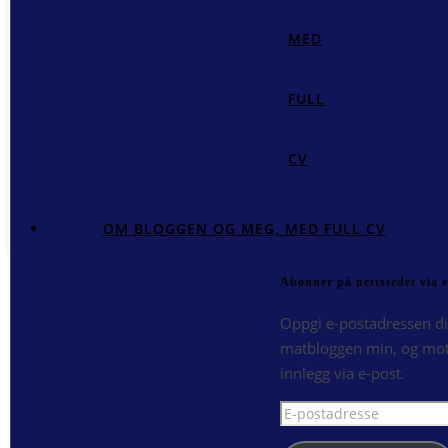
MED
FULL
CV
OM BLOGGEN OG MEG, MED FULL CV
Abonner på nettstedet via e
Oppgi e-postadressen di
matbloggen min, og mot
innlegg via e-post.
E-
postadresse