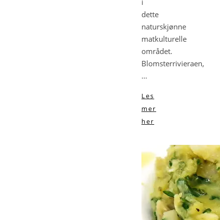
i
dette
naturskjønne
matkulturelle
området.
Blomsterrivieraen,
…
Les
mer
her