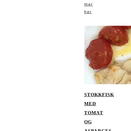
mer
her
STOKKFISK
MED
TOMAT
OG
ASPARGES