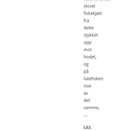
skivet
fiskekjøtt
fra
dette
stykket
opp
mot
hodet,
og
på
lutefisken
noe
av
det
samme,
…
Les