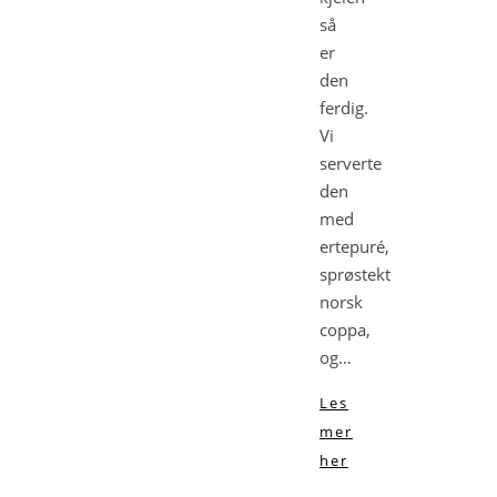
så
er
den
ferdig.
Vi
serverte
den
med
ertepuré,
sprøstekt
norsk
coppa,
og…
Les
mer
her