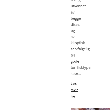
utvannet
av
begge
disse,
og
av
klippfisk
selvfølgelig;
tre
gode
tørrfisktyper
spør…
Les
mer
her