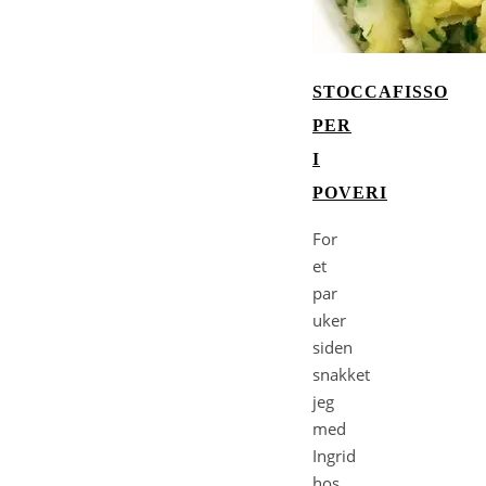
STOCCAFISSO
PER
I
POVERI
For
et
par
uker
siden
snakket
jeg
med
Ingrid
hos