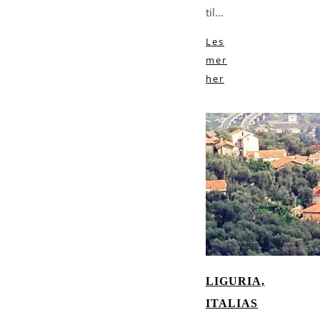
til…
Les
mer
her
LIGURIA,
ITALIAS