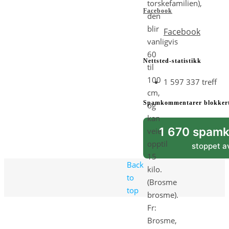
torskefamilien),
Facebook
den
blir
Facebook
vanligvis
60
Nettsted-statistikk
til
100
1 597 337 treff
cm,
Spamkommentarer blokker
og
kan
1 670 spam
veie
opptil
stoppet 
15
Back
kilo.
to
(Brosme
top
brosme).
Fr:
Brosme,