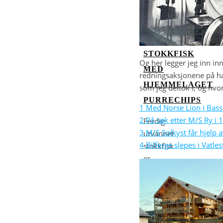
STOKKFISK
Og her legger jeg inn i
MED
redningsaksjonene på ha
HJEMMELAGET
som jeg deltok i; og hvor
PURRECHIPS
1 Med Norse Lion i Bass
2 På søk etter M/S Ry i 
Ferdig
3 M/S Solkyst får hjelp 
utvannet
4 Bilferge slepes i Vatl
stokkfisk
er
en
kjemperåvare.
Enkel
å
tilbered.