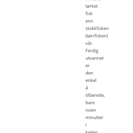
tørket
fisk
enn
stokkfisken
(tørrfisken)
vår.
Ferdig
utvannet
er
den
enkel
å
tilberede,
bare
noen
minutter
i
kjelen