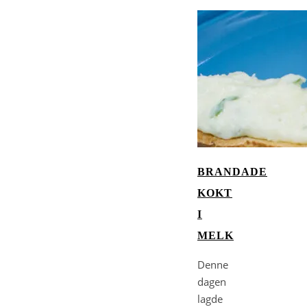
BRANDADE
KOKT
I
MELK
Denne
dagen
lagde