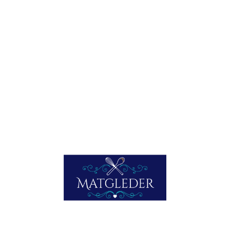
Ja, hvorfor ikke? Noe av det bedre vi får;
langtidsstekte/kokte skiver av kalvelegg med deilig risotto
og mer. Enkel å lage, den passer nesten seg selv, når du
har fått den i gang i gryten eller stekapannen.
LES MER HER