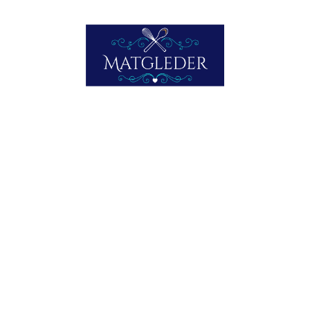
Fyll alle blekksprutkroppene med fyllet, lukk med pinner, og
la det surre i olje 3 til 4 minutter ved svak varme, ikke
lenger, da blir det seigt. Snu underveis.