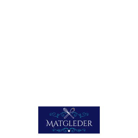
TEMPURAFRITERT FJELLØRRET
Når ørretfiletene har denne flotte fargen, vet vi av erfaring
at de også smaker godt, selv om smaken nok sitter mye i
nettopp fargen. Vi liker de mørkerøde flotte filetene bedre
enn de blasse lysrosa. Alle seks filetene er nappet…
LES MER HER