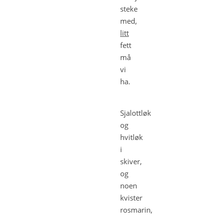
steke
med,
litt
fett
må
vi
ha.
Sjalottløk
og
hvitløk
i
skiver,
og
noen
kvister
rosmarin,