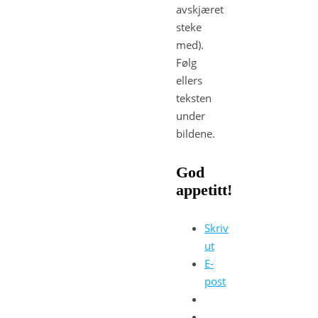
avskjæret
steke
med).
Følg
ellers
teksten
under
bildene.
God
appetitt!
Skriv
ut
E-
post