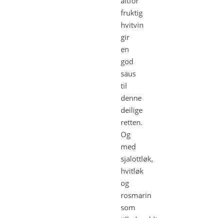
altfor
fruktig
hvitvin
gir
en
god
saus
til
denne
deilige
retten.
Og
med
sjalottløk,
hvitløk
og
rosmarin
som