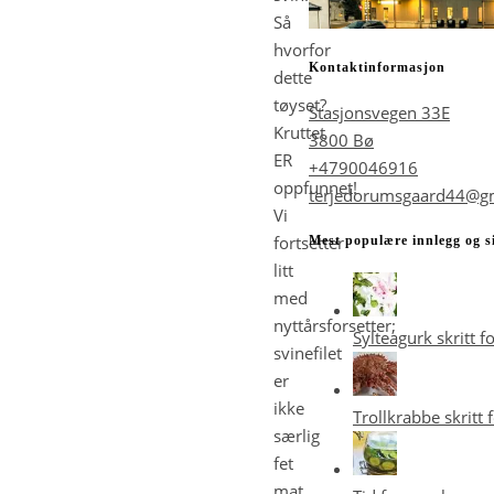
Så
hvorfor
Kontaktinformasjon
dette
tøyset?
Stasjonsvegen 33E
Kruttet
3800 Bø
ER
+4790046916
oppfunnet!
terjedorumsgaard44@g
Vi
fortsetter
Mest populære innlegg og s
litt
med
nyttårsforsetter;
Sylteagurk skritt fo
svinefilet
er
ikke
Trollkrabbe skritt f
særlig
fet
mat.