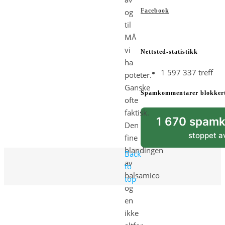
og
Facebook
til
MÅ
vi
Nettsted-statistikk
ha
1 597 337 treff
poteter.
Ganske
Spamkommentarer blokker
ofte
faktisk.
1 670 spam
Den
stoppet 
fine
blandingen
Back
av
to
balsamico
top
og
en
ikke