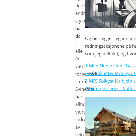
flere
andre
stykninger
har
da
Og her legger jeg inn i
i
redningsaksjonene på ha
alle
som jeg deltok i; og hvor
år
1 Med Norse Lion i Bass
vært
2 På søk etter M/S Ry i 
forbeholdt
3 M/S Solkyst får hjelp 
storfè!
4 Bilferge slepes i Vatl
Svinefilet
har
alltid
vært
indrefilet
av
svin.