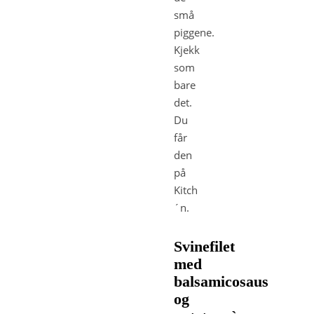
små
piggene.
Kjekk
som
bare
det.
Du
får
den
på
Kitch
´n.
Svinefilet
med
balsamicosaus
og