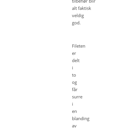
tilbehør blir
alt faktisk
veldig
god.
Fileten
er
delt
i
to
og
får
surre
i
en
blanding
av