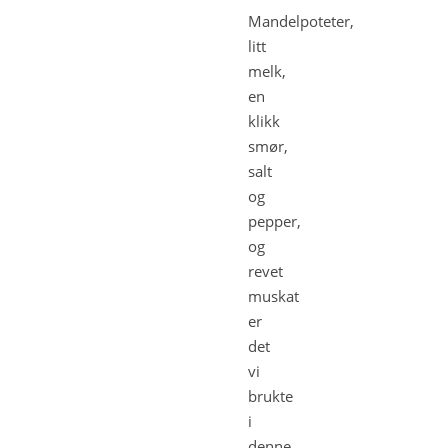
Mandelpoteter,
litt
melk,
en
klikk
smør,
salt
og
pepper,
og
revet
muskat
er
det
vi
brukte
i
denne