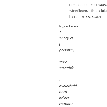
Først et speil med saus,
svinefileten. Tilslutt l
litt rustikt. OG GODT!
Ingredienser:
1
svinefilet
(2
personer)
2
store
sjalottløk
+
2
hvitløkfedd
noen
kvister
rosmarin