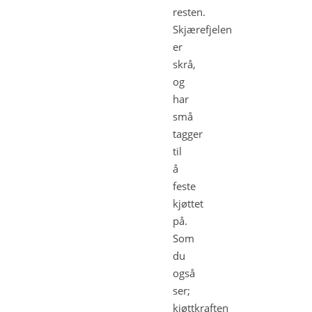
resten.
Skjærefjelen
er
skrå,
og
har
små
tagger
til
å
feste
kjøttet
på.
Som
du
også
ser;
kjøttkraften