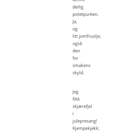
deilig
potetpurèen.
Ja,
og
litt jomfruolje,
også
den
for
smakens
skyld.
Jeg
fikk
skjærefjel
i
julepresang!
Kjempekjekk;