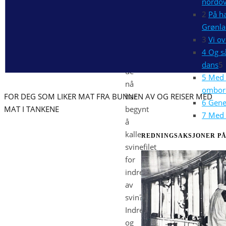
nordov
egentlig
2
På h
lurt
Grønl
lenge
3
Vi o
på
4 Og s
hvorfor
dans
5
de
5 Med 
nå
ombor
FOR DEG SOM LIKER MAT FRA BUNNEN AV OG REISER MED
har
6 Gene
MAT I TANKENE
begynt
7 Med 
å
kalle
REDNINGSAKSJONER PÅ
svinefilet
for
indrefilet
av
svin?
Indrefilet,
og