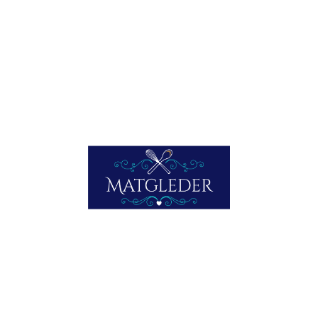
Slik gjør du:
Vend kyllingkjøttet i melet, og brun det i smør og olje i en
stekepanne. Varm opp kyllingkraften i en kjele. Legg
kjøttet, hvitløken, og sitronskivene i et ildfast fat, hell over
kraften og hvitløken. Salte og pepre litt.
Sett i 200 grader stekeovn i 15 minutter. Ha i persillen og
bland litt de siste 4-5 minuttene. Server.
Skriv ut
E-post
Lik dette:
Laster inn...
Facebook
Mastodon
Email
Share
aubergine
kylling
kyllinglår
marinert aubergine