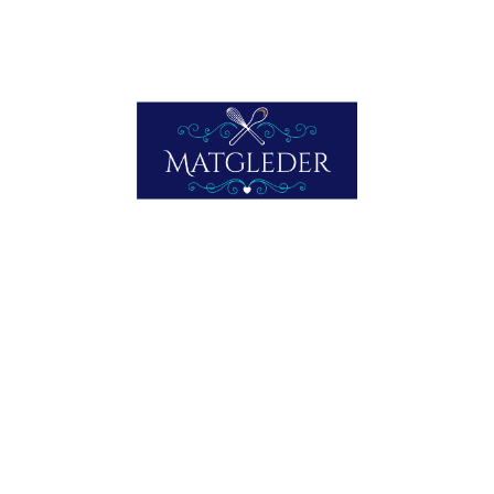
Lik dette:
Laster inn...
Facebook
Mastodon
Email
Share
blåhvitting
fisk
kolkjeft
kolmule
tangsalat
PREVIOUS
LAKS MED MANGO
NEWER
KALVEFILET PÅ SKAGEN