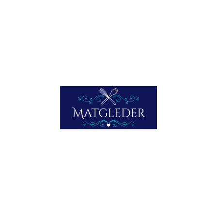
Langhes åser er et syn for oss nordboere. Bildet er tatt
omtrent midt mellom Barolo og La Morra. Og viser La
Morra i bakgrunnen. Kommunen hvor det produseres
mest Barolovin, men hvor også hasselnøtter gir
gode inntekter. (Trærne i forgrunnen).
Familien produserer også Barolo Gattera, lagret 18
måneder på trefat, Barbera d’Alba, Langhe Nebbiolo, og
Langhe ”Il Falo” DOC. Barolo Chinato, og Grappa laget på
Barolo hører også med til en god vingård sin produksjon.
Vinene finnes dessverre ikke på Vinmonopolet, de
eksporteres blant annet til andre land i Europa, og til USA.