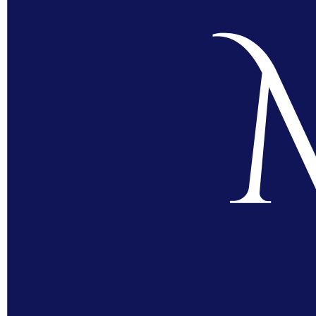
Denne de
Lombardi
er det j
lager r
innflyte
mange. D
purért m
majones.