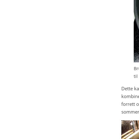
Br
ti
Dette ka
kombiner
forrett 
sommerfe