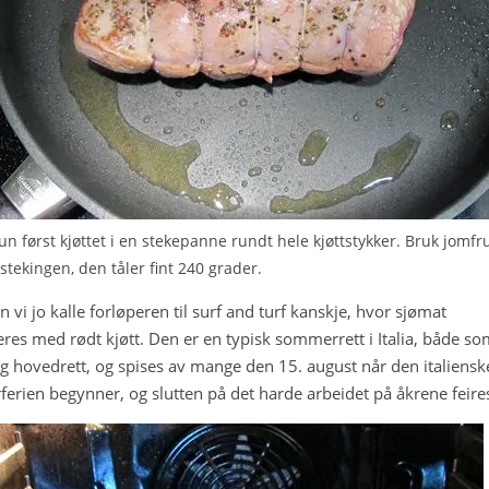
un først kjøttet i en stekepanne rundt hele kjøttstykker. Bruk jomfr
l stekingen, den tåler fint 240 grader.
n vi jo kalle forløperen til surf and turf kanskje, hvor sjømat
es med rødt kjøtt. Den er en typisk sommerrett i Italia, både so
og hovedrett, og spises av mange den 15. august når den italiensk
rien begynner, og slutten på det harde arbeidet på åkrene feire