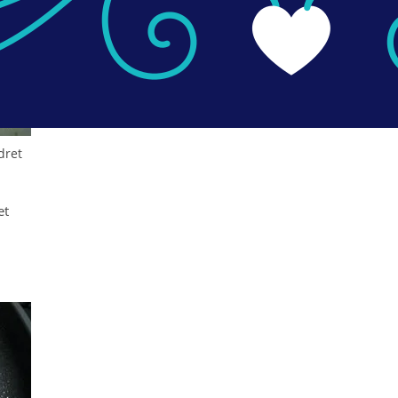
dret
et