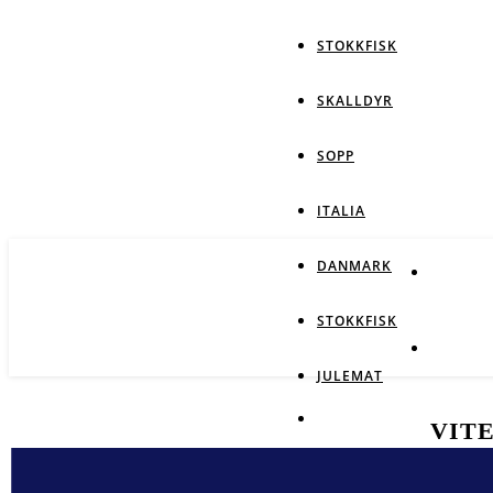
STOKKFISK
SKALLDYR
SOPP
ITALIA
DANMARK
STOKKFISK
JULEMAT
VIT
6. mai 20