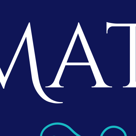
ilige retten med kalvekjøtt og tunfisk har sin opprinnelse i
et og Piemonte. Oppskriften sies å være den originale, men slik
o gjerne med mat; mange versjoner blir kalt «den originale». Man
etten med majones, noe som først oppsto i Piemonte, under frans
lse. Egentlig skal fersk tunfisk brukes, men det faller ofte dyrt for
a kokes den i hvitvin, eplesidereddik, løk og hvitløk, for så å bli
ed en blanding av olivenolje og eggeplommer, til en tykk
 Vår oppskrift er noe annerledes.