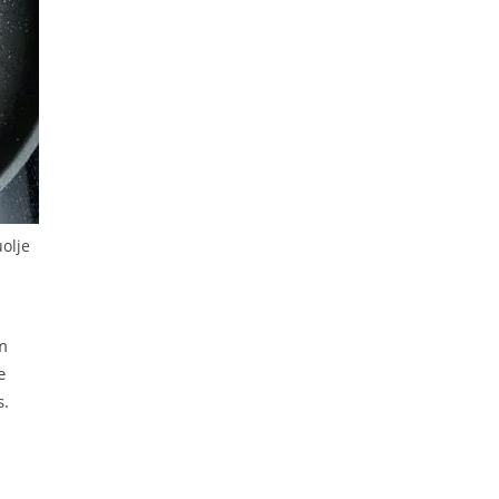
uolje
m
e
s.