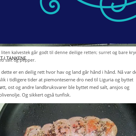
 liten kalvestek går godt til denne deilige retten; surret og bare kry
T I TANKENE
d salt og pepper.
 dette er en deilig rett hvor hav og land går hånd i hånd. Nå var d
slik i tidligere tider at piemonteserne dro ned til Liguria og byttet
jøtt, ost og andre landbruksvarer ble byttet med salt, ansjos og
 olivenolje. Og sikkert også tunfisk.