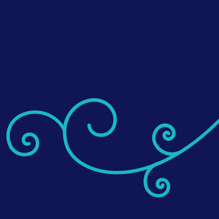
r en annen måte å legge opp retten på enn vi har gjort i oppskrift
denfor. Vi serverte den to dager etter vi laget den.