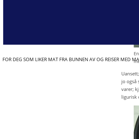
En
FOR DEG SOM LIKER MAT FRA BUNNEN AV OG REISER MED MA
me
Uansett;
jo også 
varer; k
ligurisk