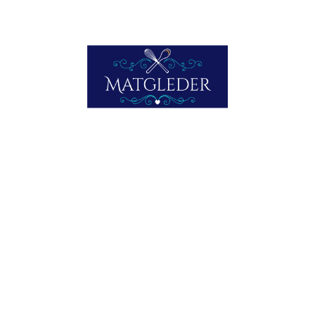
noen minutter. Legg alt over i en kjele/gryte dersom du
ikke har lokk til stekepannen. La småkoke 30-35 miutter
under lokk, og la artiskokkene koke med de siste 10
minuttene. Servér med pasta, gjerne bredbåndet.
Vi servert denne deilige kaninretten med bredbåndet
pasta, og et godt glass hvitvin som følge. Og inntok den i
det deilige leide huset i Caleta del Sol.
Og mens solen går ned over Caleta de Velez inntar vi vår
deilige kaninrett i koselige spanske omgivelser.
Skriv ut
E-post
Lik dette:
Laster inn...