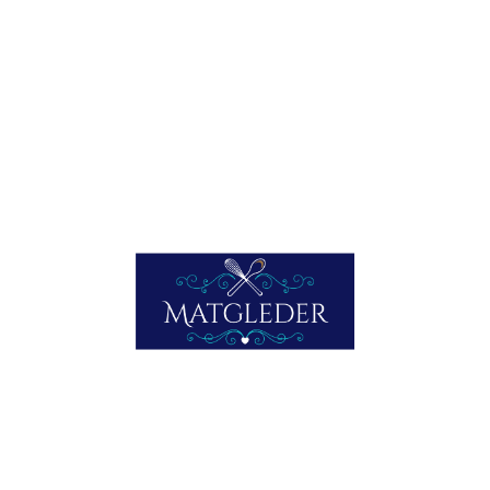
Facebook
Mastodon
Email
Share
PREVIOUS
KALKUNFILÉT MED TØRR MARSALA
NEWER
SVINEKAM, FYLT
ABONNER PÅ NETTSTEDET VIA E-POST
Oppgi e-postadressen din for å abonnere på matbloggen
min, og motta varsler om nye innlegg via e-post.
E-postadresse