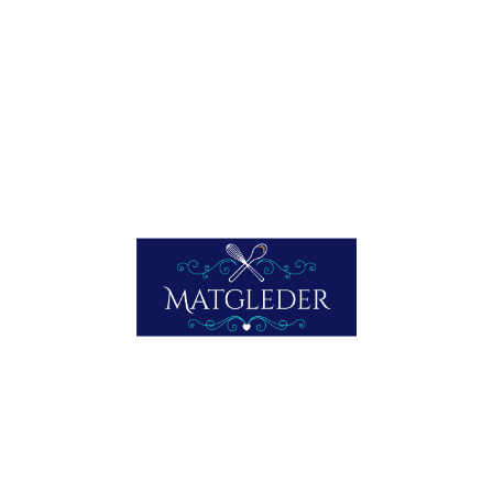
Ser da godt ut dette?
Skriv ut
E-post
Lik dette:
Laster inn...
Facebook
Mastodon
Email
Share