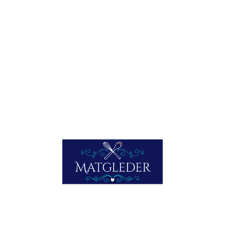
Laster inn...
Facebook
Mastodon
Email
Share
PREVIOUS
LAMMEFILET MED ASPARGES FRA HAGEN
NEWER
PASTA MED ANSJOS, CHILIOLJE OG PERSILLE
ABONNER PÅ NETTSTEDET VIA E-POST