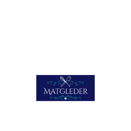
Servert med ris, hvitløk og persille putret i litt smør. Over
aspargesen noen grønne stilker fra løken i drivhuset på
verandaen. Og en deilig avkjølt Pouilly Fuisse som ledsager.
Skriv ut
E-post
Lik dette:
Laster inn...