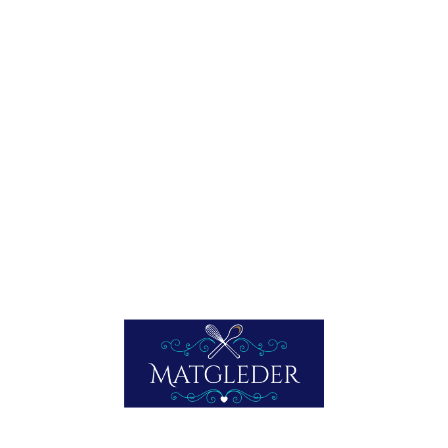
DEN LILLE URTESKOLEN; -BASILIKUM
Basilikum (Ocimum basilicum, ettårig urt fra leppeblomst-
familien) Basilikum med det latinske navnet ocimum
basilicum, hentet fra det greske basilikos, som betyr
kongelig, er opprinnelig en indisk krydderurt.
LES MER HER