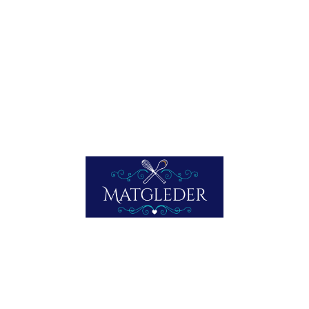
Og tilslutt pureer du alt i et dørslag.