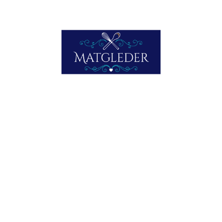
Oppgi e-postadressen din for å abonnere på matbloggen
min, og motta varsler om nye innlegg via e-post.
E-postadresse
ABONNER HER
Bli med blant 953 andre abonnenter
FRA MINE YNGRE DAGER