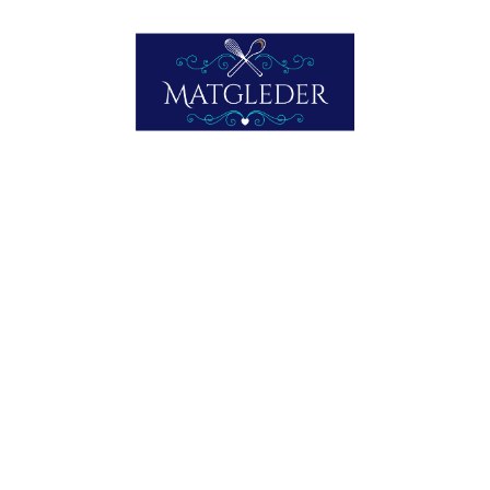
E-postadresse
ABONNER HER
Bli med blant 953 andre abonnenter
FRA MINE YNGRE DAGER