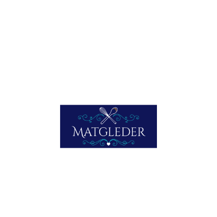
markedsnavn
. Slik som
FDA´s Seafood list viser for Stargazer:
Her går det klart frem hva som menes; fra venstre det
aksepterte
markedsnavnet,
altså det som skal finnes på
forpakningene og i menyer, så det vanlige riktige navnet,
og tilslutt det latinske navnet. Her ser vi under
Vernacular
at navnene monkfish, bulldog og flathead er navn som ikke
er aksepterte navn på
Kathestoma giganteum.
Det som
feks Norgesgruppen oversetter med breiflabb er da ikke
et akseptert navn.
Det enkleste er godt nok
Alle parter prøver å bortforklare at det egentlig er svindel
med matnavn de driver med: Importørene, matkjedene,
restaurantene. De kunne jo bare ha kalt den norske