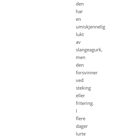
den
har
en
umiskjennelig
lukt
av
slangeagurk,
men
den
forsvinner
ved
steking
eller
fritering.
I
flere
dager
lurte