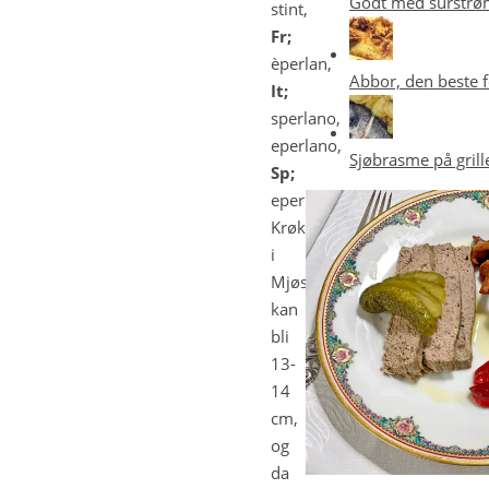
Godt med surstrø
stint,
Fr;
èperlan,
Abbor, den beste 
It;
sperlano,
eperlano,
Sjøbrasme på grill
Sp;
eperlános.
Krøkla
i
Mjøsa
kan
bli
13-
14
cm,
og
da