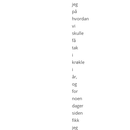
jeg
på
hvordan
vi
skulle
få
tak
i
krøkle
i
år,
og
for
noen
dager
siden
fikk
jeg