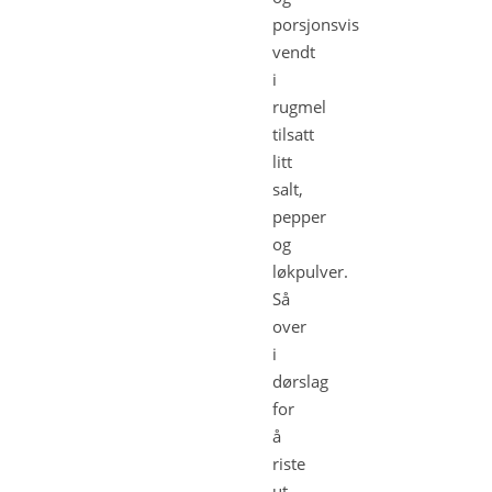
porsjonsvis
vendt
i
rugmel
tilsatt
litt
salt,
pepper
og
løkpulver.
Så
over
i
dørslag
for
å
riste
ut