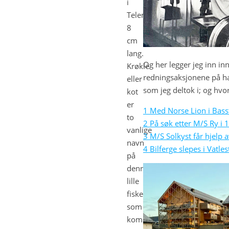
i
Telemark,
8
cm
lang.
Og her legger jeg inn i
Krøkle
redningsaksjonene på ha
eller
som jeg deltok i; og hvor
kot
er
1 Med Norse Lion i Bass
to
2 På søk etter M/S Ry i 
vanlige
3 M/S Solkyst får hjelp 
navn
4 Bilferge slepes i Vatl
på
denne
lille
fisken
som
kommer