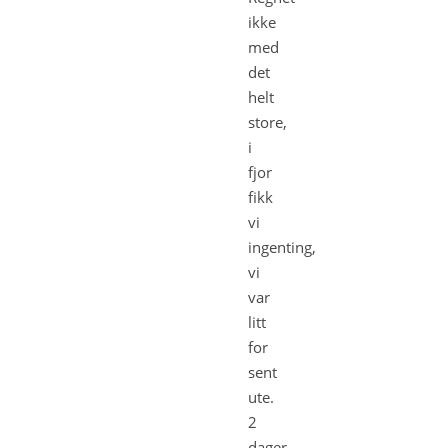
ikke
med
det
helt
store,
i
fjor
fikk
vi
ingenting,
vi
var
litt
for
sent
ute.
2
dager