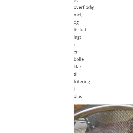
overflødig
mel,
og
tisllutt
lagt
i
en
bolle
klar
til
fritering
i
olje.