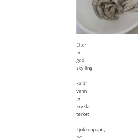
Etter
en
god
skylling
i
kaldt
vann
er
krøkla
tørket
i
kjøkkenpapir,
og