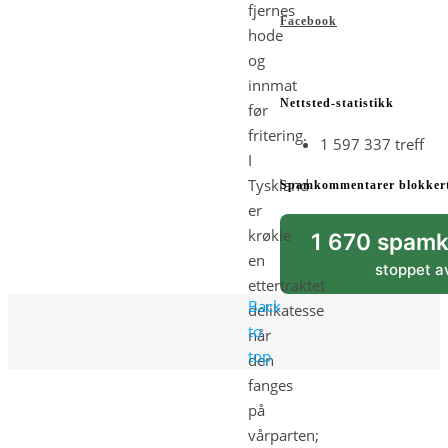
fjernes
Facebook
hode
og
innmat
Nettsted-statistikk
før
fritering.
1 597 337 treff
I
Tyskland
Spamkommentarer blokker
er
krøkle
1 670 spam
en
stoppet 
ettertraktet
Back
delikatesse
to
når
top
den
fanges
på
vårparten;