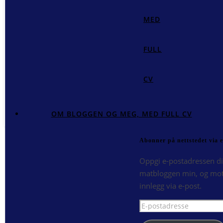
MED
FULL
CV
OM BLOGGEN OG MEG, MED FULL CV
Abonner på nettstedet via e
Oppgi e-postadressen di
matbloggen min, og mot
innlegg via e-post.
E-
postadresse