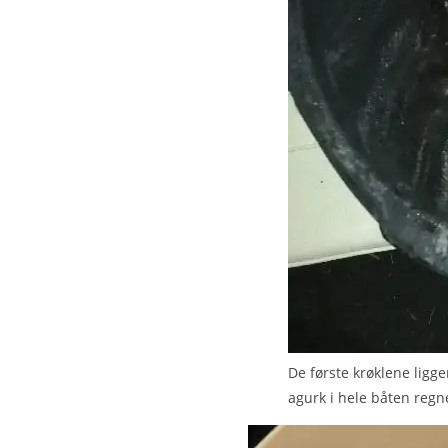
De første krøklene ligge
agurk i hele båten regne