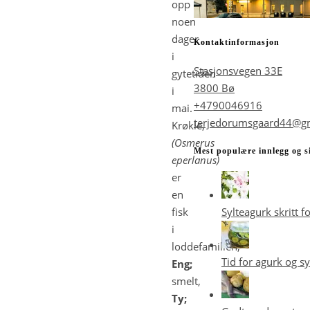
opp
noen
dager
Kontaktinformasjon
i
Stasjonsvegen 33E
gytetiden
3800 Bø
i
+4790046916
mai.
terjedorumsgaard44@g
Krøkle,
(Osmerus
Mest populære innlegg og s
eperlanus)
er
en
Sylteagurk skritt fo
fisk
i
loddefamilien,
Tid for agurk og sy
Eng;
smelt,
Ty;