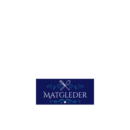
Underveis bruker du en skje til å helle den gode kraften
med hvitvinen over fisken. Når fisken skiver seg lett kan du
servere den. En deilig fiskerett servert på verandaen,
saftig og på ingen måte tørr. Men du må følge med
underveis, for mye kokt gjør fisk tørr. Agurken deler du i to
på langs, og huler ut nesten til hver ende. Så blander du
creme fraiche (eller sæterrømme) med aspargesbiter og
finhakket italienk ansjos. Tilslutt fyller du dette i agurkene,
og legger opp som på bildet over, med kokte poteter.
Vel bekomme!
Skriv ut
E-post
Lik dette:
Laster inn...
Facebook
Mastodon
Email
Share